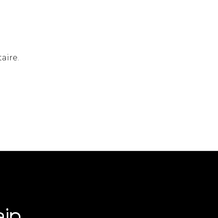
aire.
in